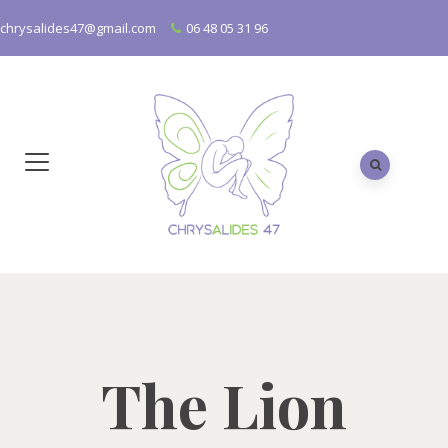
chrysalides47@gmail.com
06 48 05 31 96
The Lion