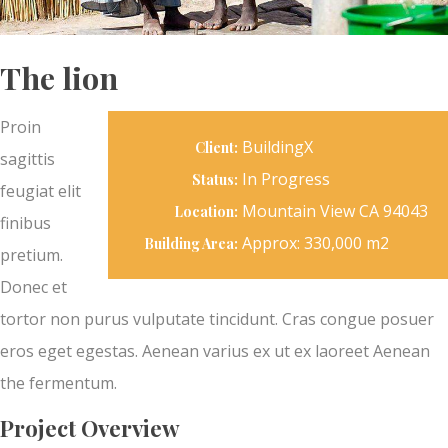
The lion
Proin
BuildingX
Client:
sagittis
In Progress
Status:
feugiat elit
Mountain View CA 94043
Location:
finibus
Approx: 330,000 m2
Building Area:
pretium.
Donec et
tortor non purus vulputate tincidunt. Cras congue posuer
eros eget egestas. Aenean varius ex ut ex laoreet Aenean
the fermentum.
Project Overview