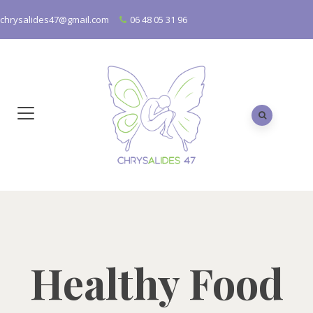
chrysalides47@gmail.com
06 48 05 31 96
Healthy Food