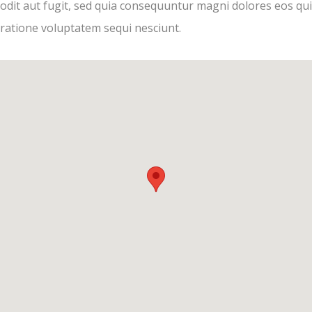
odit aut fugit, sed quia consequuntur magni dolores eos qui
ratione voluptatem sequi nesciunt.