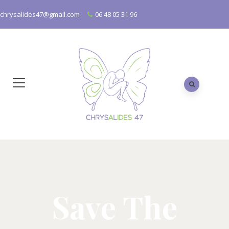
chrysalides47@gmail.com
06 48 05 31 96
Save The